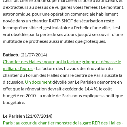
Cela fait cher le toit de supermarché et la pose d’extincteurs et
d’extracteurs au dessus de vulgaires voies ferrées ! Le montant,
astronomique, pour une opération commerciale habilement
noyée dans un chantier RATP-SNCF de sécurisation reste
incompréhensible et gesticulatoire à l’échelle d’une ville, il est
vrai obsédée par la perte de ses atours jusqu’à se couvrir d’une
multitude de prothèses aussi inutiles que grotesques.
Batiactu
(21/07/2014)
Chantier des Halles : pourquoi la facture grimpe et dépasse le
milliard d’euros
- La facture des travaux de rénovation du
chantier du Forum des Halles dans le centre de Paris suscite la
discussion.
Un document
dévoilé par Le Parisien démontre en
effet que la rénovation devrait excéder de 14,4 %, le coût
budgété en 2010. La mairie de Paris nous explique sa politique
budgétaire.
Le Parisien
(21/07/2014)
Paris : au cœur du chantier monstre de la gare RER des Halles
-