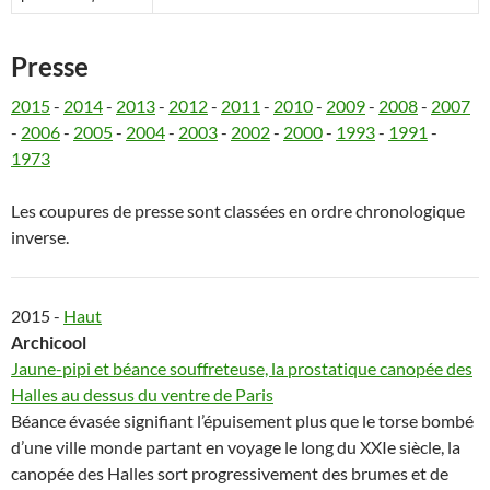
Presse
2015
-
2014
-
2013
-
2012
-
2011
-
2010
-
2009
-
2008
-
2007
-
2006
-
2005
-
2004
-
2003
-
2002
-
2000
-
1993
-
1991
-
1973
Les coupures de presse sont classées en ordre chronologique
inverse.
2015 -
Haut
Archicool
Jaune-pipi et béance souffreteuse, la prostatique canopée des
Halles au dessus du ventre de Paris
Béance évasée signifiant l’épuisement plus que le torse bombé
d’une ville monde partant en voyage le long du XXIe siècle, la
canopée des Halles sort progressivement des brumes et de