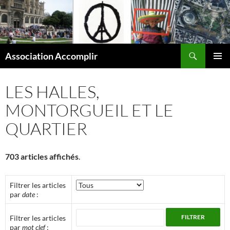
Aller
au
contenu
Recherche
Association Accomplir
MENU
PRINCI
LES HALLES,
MONTORGUEIL ET LE
QUARTIER
703
articles affichés
.
Filtrer les articles
par
date
:
Filtrer les articles
par
mot clef
: