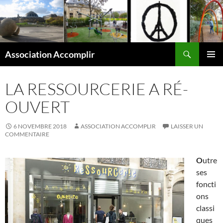
Aller
au
contenu
Recherche
Association Accomplir
MENU
PRINCI
LA RESSOURCERIE A RÉ-
OUVERT
6 NOVEMBRE 2018
ASSOCIATION ACCOMPLIR
LAISSER UN
COMMENTAIRE
O
utre
ses
foncti
ons
classi
ques