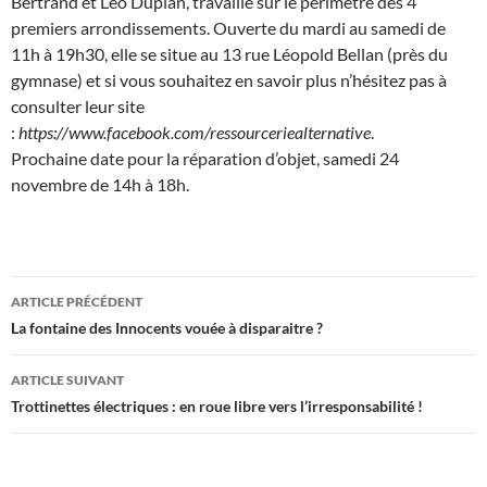
Bertrand et Léo Duplan, travaille sur le périmètre des 4
premiers arrondissements. Ouverte du mardi au samedi de
11h à 19h30, elle se situe au 13 rue Léopold Bellan (près du
gymnase) et si vous souhaitez en savoir plus n’hésitez pas à
consulter leur site
:
https://www.facebook.com/ressourceriealternative
.
Prochaine date pour la réparation d’objet, samedi 24
novembre de 14h à 18h.
Navigation
ARTICLE PRÉCÉDENT
des
La fontaine des Innocents vouée à disparaitre ?
articles
ARTICLE SUIVANT
Trottinettes électriques : en roue libre vers l’irresponsabilité !