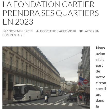
LA FONDATION CARTIER
PRENDRA SES QUARTIERS
EN 2023
6 NOVEMBRE 2018
ASSOCIATION ACCOMPLIR
LAISSER UN
COMMENTAIRE
N
ous
avion
s fait
part
de
notre
circon
specti
on,
dans
la