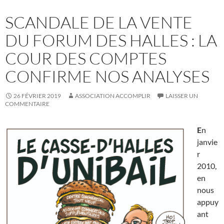
SCANDALE DE LA VENTE
DU FORUM DES HALLES : LA
COUR DES COMPTES
CONFIRME NOS ANALYSES
26 FÉVRIER 2019
ASSOCIATION ACCOMPLIR
LAISSER UN
COMMENTAIRE
E
n
janvie
r
2010,
en
nous
appuy
ant