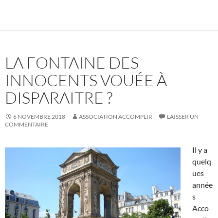
LA FONTAINE DES
INNOCENTS VOUÉE À
DISPARAITRE ?
6 NOVEMBRE 2018
ASSOCIATION ACCOMPLIR
LAISSER UN
COMMENTAIRE
I
l y a
quelq
ues
année
s
Acco