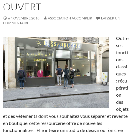
OUVERT
6 NOVEMBRE 2018
ASSOCIATION ACCOMPLIR
LAISSER UN
COMMENTAIRE
O
utre
ses
foncti
ons
classi
ques
: récu
pérati
on
des
objets
et des vêtements dont vous souhaitez vous séparer et revente
en boutique, cette ressourcerie offre de nouvelles
fonctionnalités : Elle intègre un studio de design où l’on crée