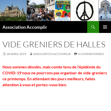
Aller
au
contenu
Recherche
Association Accomplir
MENU
PRINCI
VIDE GRENIERS DE HALLES
28 AVRIL 2019
ASSOCIATION ACCOMPLIR
4 COMMENTAIRES
Nous sommes désolés, mais comte tenu de l'épidémie du
COVID-19 nous ne pourrons pas organiser de vide-greniers
ce printemps. En
attendant des jours meilleurs,
faites
attention à vous et portez-vous bien.