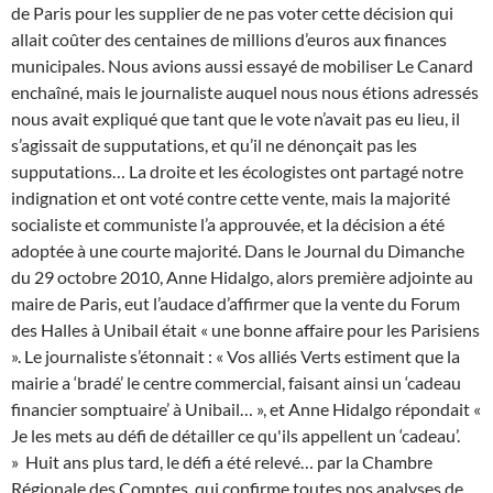
de Paris pour les supplier de ne pas voter cette décision qui
allait coûter des centaines de millions d’euros aux finances
municipales. Nous avions aussi essayé de mobiliser Le Canard
enchaîné, mais le journaliste auquel nous nous étions adressés
nous avait expliqué que tant que le vote n’avait pas eu lieu, il
s’agissait de supputations, et qu’il ne dénonçait pas les
supputations… La droite et les écologistes ont partagé notre
indignation et ont voté contre cette vente, mais la majorité
socialiste et communiste l’a approuvée, et la décision a été
adoptée à une courte majorité. Dans le Journal du Dimanche
du 29 octobre 2010, Anne Hidalgo, alors première adjointe au
maire de Paris, eut l’audace d’affirmer que la vente du Forum
des Halles à Unibail était « une bonne affaire pour les Parisiens
». Le journaliste s’étonnait : « Vos alliés Verts estiment que la
mairie a ‘bradé’ le centre commercial, faisant ainsi un ‘cadeau
financier somptuaire’ à Unibail… », et Anne Hidalgo répondait «
Je les mets au défi de détailler ce qu'ils appellent un ‘cadeau’.
»
Huit ans plus tard, le défi a été relevé… par la Chambre
Régionale des Comptes, qui confirme toutes nos analyses de