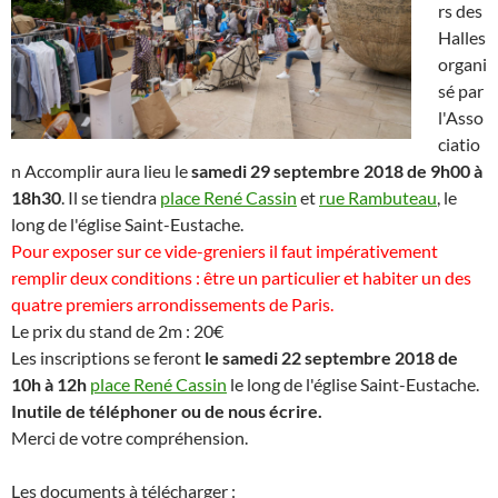
rs des
Halles
organi
sé par
l'Asso
ciatio
n Accomplir aura lieu le
samedi 29 septembre 2018 de 9h00 à
18h30
. Il se tiendra
place René Cassin
et
rue Rambuteau
, le
long de l'église Saint-Eustache.
Pour exposer sur ce vide-greniers il faut impérativement
remplir deux conditions : être un particulier et habiter un des
quatre premiers arrondissements de Paris.
Le prix du stand de 2m : 20€
Les inscriptions se feront
le samedi 22 septembre 2018 de
10h à 12h
place René Cassin
le long de l'église Saint-Eustache.
Inutile de téléphoner ou de nous écrire.
Merci de votre compréhension.
Les documents à télécharger :