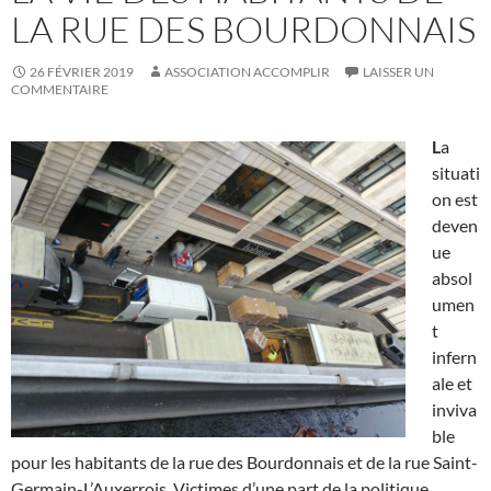
LA RUE DES BOURDONNAIS
26 FÉVRIER 2019
ASSOCIATION ACCOMPLIR
LAISSER UN
COMMENTAIRE
L
a
situati
on est
deven
ue
absol
umen
t
infern
ale et
inviva
ble
pour les habitants de la rue des Bourdonnais et de la rue Saint-
Germain-L’Auxerrois. Victimes d’une part de la politique