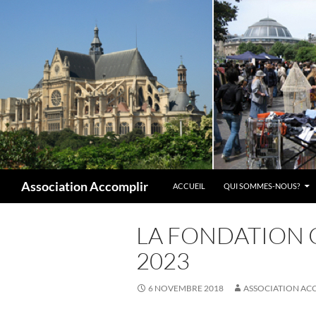
Aller
au
contenu
Recherche
Association Accomplir
ACCUEIL
QUI SOMMES-NOUS?
LA FONDATION 
2023
6 NOVEMBRE 2018
ASSOCIATION AC