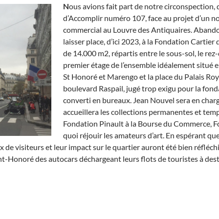
N
ous avions fait part de notre circonspection, 
d’Accomplir numéro 107, face au projet d’un n
commercial au Louvre des Antiquaires. Abandon
laisser place, d’ici 2023, à la Fondation Cartie
de 14.000 m2, répartis entre le sous-sol, le rez
premier étage de l’ensemble idéalement situé e
St Honoré et Marengo et la place du Palais Roy
boulevard Raspail, jugé trop exigu pour la fon
converti en bureaux. Jean Nouvel sera en charg
accueillera les collections permanentes et tem
Fondation Pinault à la Bourse du Commerce, Fo
quoi réjouir les amateurs d’art. En espérant que
ux de visiteurs et leur impact sur le quartier auront été bien réfléch
nt-Honoré des autocars déchargeant leurs flots de touristes à des