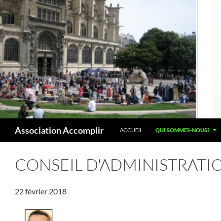
Aller
au
contenu
Recherche
Association Accomplir
ACCUEIL
QUI SOMMES-NOUS?
CONSEIL D'ADMINISTRATI
22 février 2018