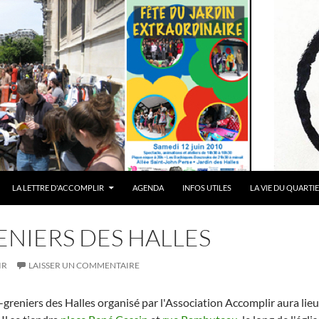
LA LETTRE D'ACCOMPLIR
AGENDA
INFOS UTILES
LA VIE DU QUARTI
ENIERS DES HALLES
IR
LAISSER UN COMMENTAIRE
greniers des Halles organisé par l'Association Accomplir aura lieu