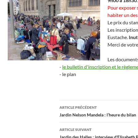
9h00 à 18h30
Pour exposer s
habiter un des
Le prix du sta
Les inscriptio
Eustache.
Inut
Merci de votr
Les documents 
-
le bulletin d'inscription et le règlem
- le plan
Navigation
ARTICLE PRÉCÉDENT
des
Jardin Nelson Mandela : l’heure du bilan
articles
ARTICLE SUIVANT
Jardin des Halles : interview d'Elisabeth