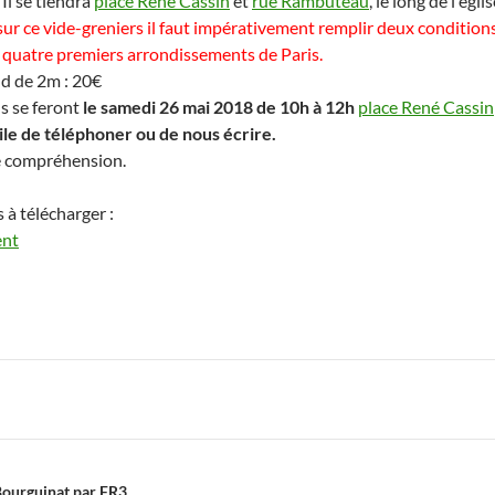
. Il se tiendra
place René Cassin
et
rue Rambuteau
, le long de l'égl
ur ce vide-greniers il faut impérativement remplir deux conditions :
 quatre premiers arrondissements de Paris.
nd de 2m : 20€
ns se feront
le samedi 26 mai 2018 de 10h à 12h
place René Cassin
ile de téléphoner ou de nous écrire.
e compréhension.
à télécharger :
ent
 Bourguinat par FR3