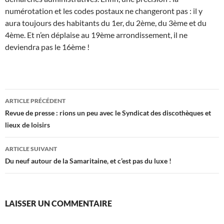
numérotation et les codes postaux ne changeront pas : il y
aura toujours des habitants du 1er, du 2ème, du 3ème et du
4ème. Et n’en déplaise au 19ème arrondissement, il ne
deviendra pas le 16ème !
Navigation
ARTICLE PRÉCÉDENT
des
Revue de presse : rions un peu avec le Syndicat des discothèques et
lieux de loisirs
articles
ARTICLE SUIVANT
Du neuf autour de la Samaritaine, et c’est pas du luxe !
LAISSER UN COMMENTAIRE