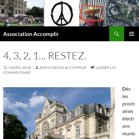
Aller
au
contenu
Recherche
Association Accomplir
MENU
PRINCI
4, 3, 2, 1… RESTEZ.
3 AVRIL 2018
ASSOCIATION ACCOMPLIR
LAISSER UN
COMMENTAIRE
D
ès
les
proch
aines
électi
ons
munic