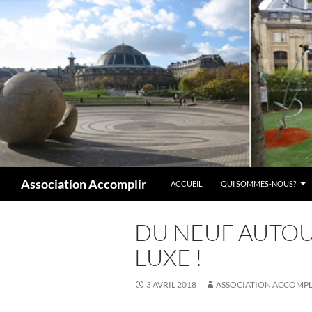
Aller
au
contenu
Recherche
Association Accomplir
ACCUEIL
QUI SOMMES-NOUS?
DU NEUF AUTOUR
LUXE !
3 AVRIL 2018
ASSOCIATION ACCOMPL