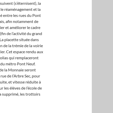
uivent (s’éternisent), la
18 le réaménagement et la
é entre les rues du Pont
quais, afin notamment de
ier et améliorer le cadre
(fin de l’activité du grand
La placette située dans
n de la trémie de la voirie
tier. Cet espace rendu aux
nolias qui remplaceront
e du métro Pont Neuf.
t de la Monnaie seront
 rue de l’Arbre Sec, pour
ite, et vitesse réduite à
r les élèves de l’école de
a supprimé, les trottoirs