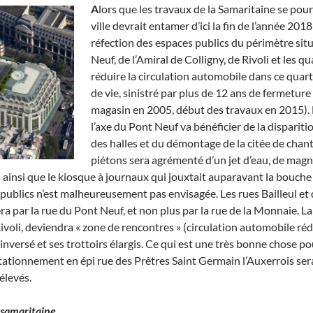
A
lors que les travaux de la Samaritaine se pours
ville devrait entamer d’ici la fin de l’année 20
réfection des espaces publics du périmètre situ
Neuf, de l’Amiral de Colligny, de Rivoli et les 
réduire la circulation automobile dans ce quart
de vie, sinistré par plus de 12 ans de fermeture 
magasin en 2005, début des travaux en 2015). 
l’axe du Pont Neuf va bénéficier de la disparitio
des halles et du démontage de la citée de chan
piétons sera agrémenté d’un jet d’eau, de mag
cs ainsi que le kiosque à journaux qui jouxtait auparavant la bouch
es publics n’est malheureusement pas envisagée. Les rues Bailleul e
ra par la rue du Pont Neuf, et non plus par la rue de la Monnaie. La
Rivoli, deviendra « zone de rencontres » (circulation automobile rédu
nversé et ses trottoirs élargis. Ce qui est une très bonne chose pou
e stationnement en épi rue des Prêtres Saint Germain l’Auxerrois ser
élevés.
f-samaritaine.