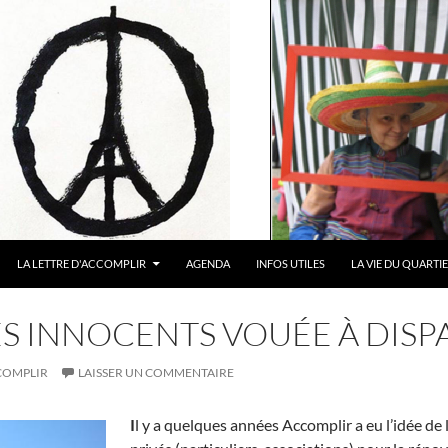
LA LETTRE D'ACCOMPLIR
AGENDA
INFOS UTILES
LA VIE DU QUARTI
S INNOCENTS VOUÉE À DISPA
COMPLIR
LAISSER UN COMMENTAIRE
I
l y a quelques années Accomplir a eu l’idée de