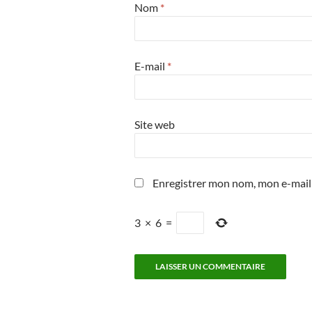
Nom
*
E-mail
*
Site web
Enregistrer mon nom, mon e-mail
3
×
6
=