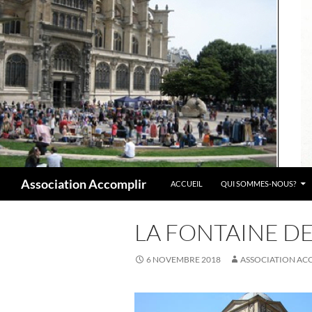
Aller
au
contenu
Recherche
Association Accomplir
ACCUEIL
QUI SOMMES-NOUS?
LA FONTAINE DE
6 NOVEMBRE 2018
ASSOCIATION AC