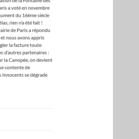
vation de la Fontaine des
Paris a voté en novembre
nument du 16ème siècle
s, rien n’a été fait !
airie de Paris a répondu
é et nous avons appris
gler la facture toute
ec d’autres partenaires :
ur la Canopée, on devient
se contente de
s Innocents se dégrade