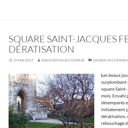
SQUARE SAINT-JACQUES 
DÉRATISATION
10 MAI 2017
ASSOCIATION ACCOMPLIR
LAISSER UN COMMEN
L
es beaux jou
surplombant n
square Saint
mois. Envahi p
désemparés et 
Initialement 
dératisation, 
rebouchage de