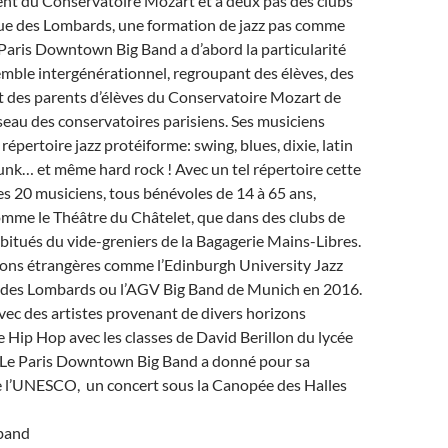
nt du Conservatoire Mozart et à deux pas des clubs
 rue des Lombards, une formation de jazz pas comme
e Paris Downtown Big Band a d’abord la particularité
emble intergénérationnel, regroupant des élèves, des
t des parents d’élèves du Conservatoire Mozart de
éseau des conservatoires parisiens. Ses musiciens
épertoire jazz protéiforme: swing, blues, dixie, latin
funk… et même hard rock ! Avec un tel répertoire cette
s 20 musiciens, tous bénévoles de 14 à 65 ans,
comme le Théâtre du Châtelet, que dans des clubs de
habitués du vide-greniers de la Bagagerie Mains-Libres.
ons étrangères comme l’Edinburgh University Jazz
lle des Lombards ou l’AGV Big Band de Munich en 2016.
avec des artistes provenant de divers horizons
 Hip Hop avec les classes de David Berillon du lycée
. Le Paris Downtown Big Band a donné pour sa
de l’UNESCO, un concert sous la Canopée des Halles
gband