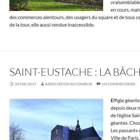
vraisemblable
en cours, mais
des commerces alentours, des usagers du square et de tous ce
de la tour, elle aussi rendue inaccessible.
SAINT-EUSTACHE : LA BÂCH
10 MAI 2017
ASSOCIATION ACCOMPLIR
UN COMMENTAIRE
E
ffigie géant
depuis deux m
de l’église Sa
géantes. Choq
Les passants e
Ville de Paris,