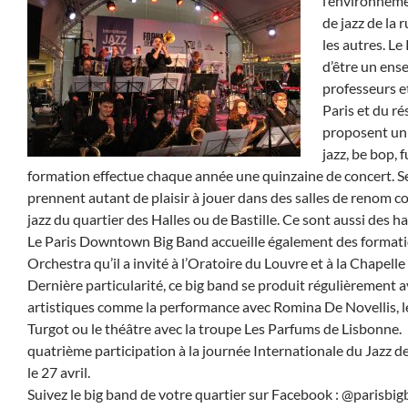
l’environneme
de jazz de la
les autres. L
d’être un ens
professeurs e
Paris et du r
proposent un r
jazz, be bop, 
formation effectue chaque année une quinzaine de concert. Se
prennent autant de plaisir à jouer dans des salles de renom 
jazz du quartier des Halles ou de Bastille. Ce sont aussi des 
Le Paris Downtown Big Band accueille également des formati
Orchestra qu’il a invité à l’Oratoire du Louvre et à la Chape
Dernière particularité, ce big band se produit régulièrement 
artistiques comme la performance avec Romina De Novellis, le
Turgot ou le théâtre avec la troupe Les Parfums de Lisbonne
quatrième participation à la journée Internationale du Jazz 
le 27 avril.
Suivez le big band de votre quartier sur Facebook : @parisbi