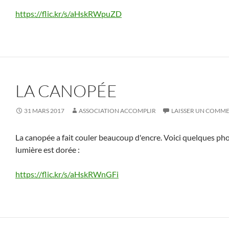
https://flic.kr/s/aHskRWpuZD
LA CANOPÉE
31 MARS 2017
ASSOCIATION ACCOMPLIR
LAISSER UN COMM
La canopée a fait couler beaucoup d'encre. Voici quelques phot
lumière est dorée :
https://flic.kr/s/aHskRWnGFi