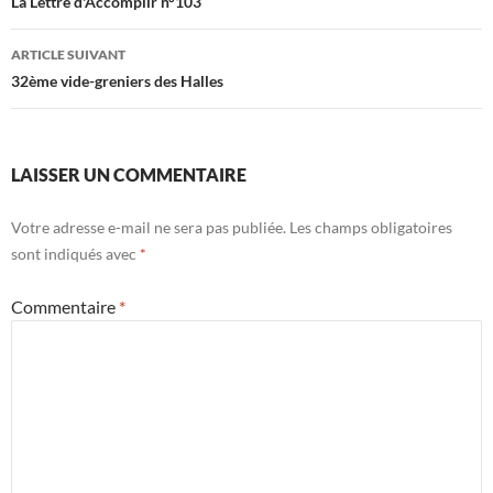
des
La Lettre d'Accomplir n°103
articles
ARTICLE SUIVANT
32ème vide-greniers des Halles
LAISSER UN COMMENTAIRE
Votre adresse e-mail ne sera pas publiée.
Les champs obligatoires
sont indiqués avec
*
Commentaire
*