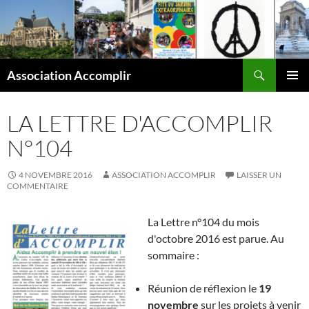
Aller
au
contenu
Recherche
Association Accomplir
MENU
PRINCI
LA LETTRE D'ACCOMPLIR
N°104
4 NOVEMBRE 2016
ASSOCIATION ACCOMPLIR
LAISSER UN
COMMENTAIRE
La Lettre n°104 du mois
d'octobre 2016 est parue. Au
sommaire :
Réunion de réflexion le
19
novembre
sur les projets à venir