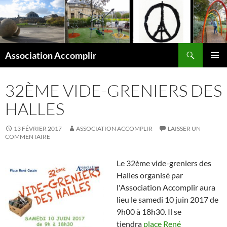
Aller
au
contenu
Recherche
Association Accomplir
MENU
PRINCI
32ÈME VIDE-GRENIERS DES
HALLES
13 FÉVRIER 2017
ASSOCIATION ACCOMPLIR
LAISSER UN
COMMENTAIRE
Le 32ème vide-greniers des
Halles organisé par
l'Association Accomplir aura
lieu le samedi 10 juin 2017 de
9h00 à 18h30. Il se
tiendra
place René