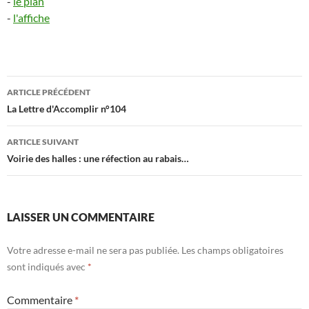
-
le plan
-
l'affiche
Navigation
ARTICLE PRÉCÉDENT
des
La Lettre d'Accomplir n°104
articles
ARTICLE SUIVANT
Voirie des halles : une réfection au rabais…
LAISSER UN COMMENTAIRE
Votre adresse e-mail ne sera pas publiée.
Les champs obligatoires
sont indiqués avec
*
Commentaire
*