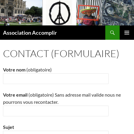
Aller
au
contenu
Recherche
Association Accomplir
MENU
PRINCI
CONTACT (FORMULAIRE)
Votre nom
(obligatoire)
Votre email
(obligatoire)
Sans adresse mail valide nous ne
pourrons vous recontacter.
Sujet