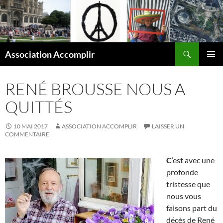
Aller
au
contenu
Recherche
Association Accomplir
MENU
PRINCI
RENÉ BROUSSE NOUS A
QUITTÉS
10 MAI 2017
ASSOCIATION ACCOMPLIR
LAISSER UN
COMMENTAIRE
C
’est avec une
profonde
tristesse que
nous vous
faisons part du
décès de René