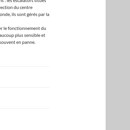
s : les escalators situés
rection du centre
nde, ils sont gérés par la
ber le fonctionnement du
aucoup plus sensible et
t souvent en panne.