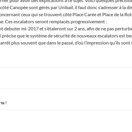
rner pour avoir des explications à ce sujet. Voici quelques précision
côté Canopée sont gérés par Unibail, il faut donc s’adresser à la di
ncernant ceux qui se trouvent côté Place Carée et Place de la Roto
e. Ces escalators seront remplacés progressivement :
nt debuter mi-2017 et s’étaleront sur 2 ans, afin de ne pas pertur
précise que le système de sécurité de nouveaux escalators est be
arrêt plus souvent que dans le passé, d’où l’impression qu’ils son
te !