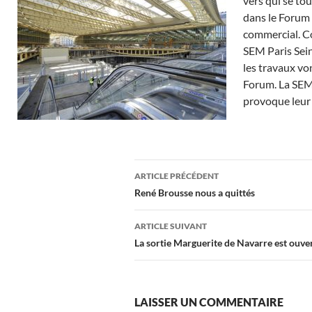
vers qui se tou
dans le Forum 
commercial. Co
SEM Paris Sein
les travaux vo
Forum. La SEM 
provoque leur 
Navigation
ARTICLE PRÉCÉDENT
des
René Brousse nous a quittés
articles
ARTICLE SUIVANT
La sortie Marguerite de Navarre est ouver
LAISSER UN COMMENTAIRE