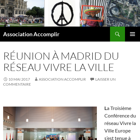
Aller
au
contenu
Recherche
Association Accomplir
MENU
PRINCI
RÉUNION À MADRID DU
RÉSEAU VIVRE LA VILLE
10 MAI 2017
ASSOCIATION ACCOMPLIR
LAISSER UN
COMMENTAIRE
L
a Troisième
Conférence du
réseau Vivre la
Ville Europe
s’est tenue à