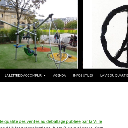
LA LETTRE D'ACCOMPLIR
AGENDA
INFOS UTILES
LA VIE DU QUARTI
e qualité des ventes au déballage publiée par la Ville
s déjà les préconisations. Jusqu’à nouvel ordre, c’est