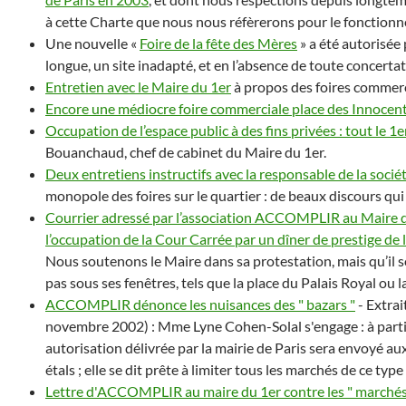
à cette Charte que nous nous réfèrerons pour le fonction
Une nouvelle «
Foire de la fête des Mères
» a été autorisée
longue, un site inadapté, et en l’absence de toute concerta
Entretien avec le Maire du 1er
à propos des foires commer
Encore une médiocre foire commerciale place des Innocen
Occupation de l’espace public à des fins privées : tout le 
Bouanchaud, chef de cabinet du Maire du 1er.
Deux entretiens instructifs avec la responsable de la sociét
monopole des foires sur le quartier : de beaux discours qui l
Courrier adressé par l’association ACCOMPLIR au Maire du
l’occupation de la Cour Carrée par un dîner de prestige 
Nous soutenons le Maire dans sa protestation, mais qu’il so
pas sous ses fenêtres, tels que la place du Palais Royal ou
ACCOMPLIR dénonce les nuisances des " bazars "
- Extra
novembre 2002) : Mme Lyne Cohen-Solal s'engage : à parti
autorisation délivrée par la mairie de Paris sera envoyé aux 
étals ; elle se dit prête à limiter tous les marchés de ce typ
Lettre d'ACCOMPLIR au maire du 1er contre les " marchés