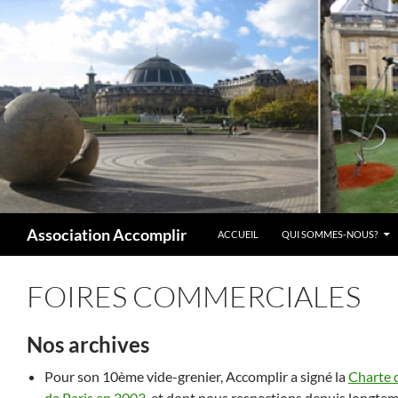
Aller
au
contenu
Recherche
Association Accomplir
ACCUEIL
QUI SOMMES-NOUS?
FOIRES COMMERCIALES
Nos archives
Pour son 10ème vide-grenier, Accomplir a signé la
Charte d
de Paris en 2003
, et dont nous respections depuis longtemp