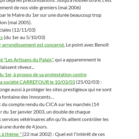
nement de nos vide-greniers (mai 2006)
 par le Maire du 1er sur une durée beaucoup trop
tion (mai 2005).
ciales (12/11/03)
ts
(du 1er au 5/10/03)
1er arrondissement est concerné.
Le point avec Benoît
é "Les Artisans du Palais"
, qui a apparemment le
aissent rêveur...
 1er, à propos de sa protestation contre
de la société CARREFOUR le 10/03/03
(25/02/03) :
nge aussi à protéger les sites prestigieux qui ne sont
 la fontaine des Innocents…
it du compte rendu du CICA sur les marchés (14
r du 1er janvier 2003, un double de chaque
services vétérinaires afin qu'ils aillent contrôler les
e à une durée de 4 jours.
 à thème "
(22 mai 2002) : Quel est l'intérêt de ces