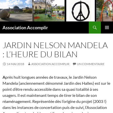
Aller
au
contenu
Recherche
Association Accomplir
MENU
PRINCI
JARDIN NELSON MANDELA
: L’HEURE DU BILAN
14 MAI 2018
ASSOCIATION ACCOMPLIR
UN COMMENTAIRE
A
près huit longues années de travaux, le Jardin Nelson
Mandela (anciennement dénommé Jardin des Halles) est sur le
point d’être rendu accessible dans sa quasi totalité à ses
usagers. Il est maintenant temps de tirer le bilan de son
réaménagement. Représentée dès l’origine du projet (2003 !)
dans les instances de concertation puis de suivi, l’Association