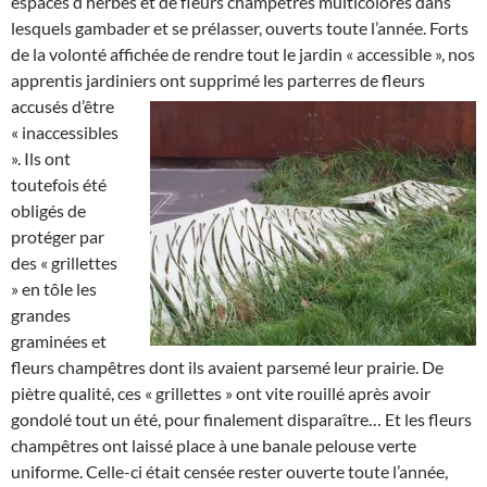
espaces d’herbes et de fleurs champêtres multicolores dans
lesquels gambader et se prélasser, ouverts toute l’année. Forts
de la volonté affichée de rendre tout le jardin « accessible », nos
apprentis jardiniers ont supprimé les parterres de fleurs
accusés d’être
« inaccessibles
». Ils ont
toutefois été
obligés de
protéger par
des « grillettes
» en tôle les
grandes
graminées et
fleurs champêtres dont ils avaient parsemé leur prairie. De
piètre qualité, ces « grillettes » ont vite rouillé après avoir
gondolé tout un été, pour finalement disparaître… Et les fleurs
champêtres ont laissé place à une banale pelouse verte
uniforme. Celle-ci était censée rester ouverte toute l’année,