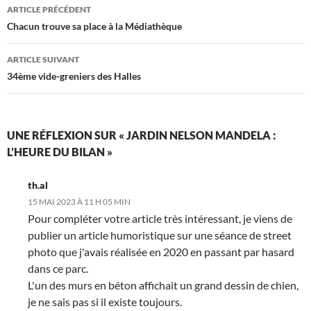
Navigation
ARTICLE PRÉCÉDENT
des
Chacun trouve sa place à la Médiathèque
articles
ARTICLE SUIVANT
34ème vide-greniers des Halles
UNE RÉFLEXION SUR « JARDIN NELSON MANDELA :
L’HEURE DU BILAN »
th.al
15 MAI 2023 À 11 H 05 MIN
Pour compléter votre article très intéressant, je viens de
publier un article humoristique sur une séance de street
photo que j'avais réalisée en 2020 en passant par hasard
dans ce parc.
L'un des murs en béton affichait un grand dessin de chien,
je ne sais pas si il existe toujours.