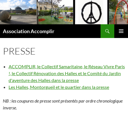
Aller
au
contenu
Recherche
Association Accomplir
MENU
PRINCI
PRESSE
ACCOMPLIR, le Collectif Samaritaine, le Réseau Vivre Paris
!, le Collectif Rénovation des Halles et le Comité du Jardin
d'aventure des Halles dans la presse
Les Halles, Montorgueil et le quartier dans la presse
NB : les coupures de presse sont présentés par ordre chronologique
inverse.