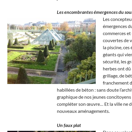
Les encombrantes émergences du sous
Les concepteur
émergences du 
commerces et é
couvertes de v
la piscine, ce
géants qui vie
sécurité, les 
herbes ont dû 
grillage, de bé
franchement d
habillées de béton : sans doute l’archi
graphique de nos jeunes concitoyens 
compléter son œuvre… Et la ville ne d
nouveaux aménagements.
Un faux plat