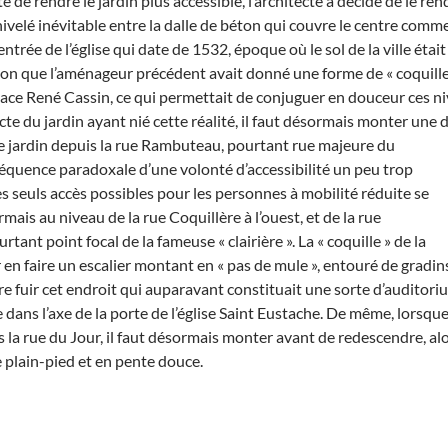
 de rendre le jardin plus accessible, l’architecte a décidé de le re
nivelé inévitable entre la dalle de béton qui couvre le centre comme
entrée de l’église qui date de 1532, époque où le sol de la ville éta
son que l’aménageur précédent avait donné une forme de « coquille »
place René Cassin, ce qui permettait de conjuguer en douceur ces ni
cte du jardin ayant nié cette réalité, il faut désormais monter une
le jardin depuis la rue Rambuteau
, pourtant rue majeure du
équence paradoxale d’une volonté d’accessibilité un peu trop
s seuls accès possibles pour les personnes à mobilité réduite se
ais au niveau de la rue Coquillère à l’ouest, et de la rue
rtant point focal de la fameuse « clairière ». La « coquille » de la
en faire un escalier montant en « pas de mule », entouré de gradin
e fuir cet endroit qui auparavant constituait une sorte d’auditori
e dans l’axe de la porte de l’église Saint Eustache. De même, lorsqu
 la rue du Jour, il faut désormais monter avant de redescendre, al
e plain-pied et en pente douce.