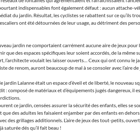
éseaux de fontaines qui agrémentaient et rafraîchissaient l’ancie
urtant indispensables font également défaut : aucun attache-vélo
diat du jardin. Résultat, les cyclistes se rabattent sur ce qu’ils t
’escaliers ont été détournées de leur usage, au détriment des pers
uveau jardin ne comportaient carrément aucune aire de jeux pour 
ir que des espaces spécifiques leur soient accordés, de la même sur
rt, l’architecte voulait les laisser ouverts… Ceux qui ont connu le ja
iste de renom, auront beaucoup de mal à se consoler avec l’aire de
le jardin Lalanne était un espace d’éveil et de liberté, le nouveau sq
rdit : composé de matériaux et d’équipements jugés dangereux, il 
rdictions.
urent ce jardin, censées assurer la sécurité des enfants, elles se 
t que des adultes les faisaient enjamber par des enfants en dehors de
 avec des grillages additionnels. L’aire de jeux des tout-petits, ouv
 saturée dés qu’il fait beau !