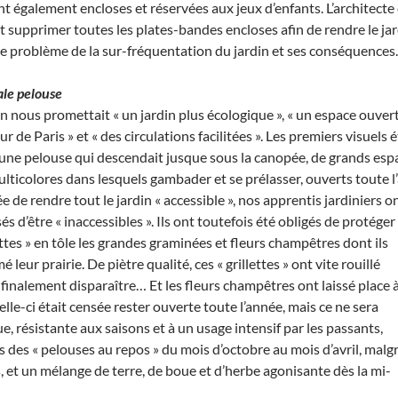
 également encloses et réservées aux jeux d’enfants. L’architecte
et supprimer toutes les plates-bandes encloses afin de rendre le ja
r le problème de la sur-fréquentation du jardin et ses conséquences.
le pelouse
on nous promettait « un jardin plus écologique », « un espace ouvert,
ur de Paris » et « des circulations facilitées ». Les premiers visuels
une pelouse qui descendait jusque sous la canopée, de grands espa
ticolores dans lesquels gambader et se prélasser, ouverts toute l’
e de rendre tout le jardin « accessible », nos apprentis jardiniers 
sés d’être
« inaccessibles ». Ils ont toutefois été obligés de protéger
ettes » en tôle les grandes graminées et fleurs champêtres dont ils
 leur prairie. De piètre qualité, ces « grillettes » ont vite rouillé
 finalement disparaître… Et les fleurs champêtres ont laissé place 
le-ci était censée rester ouverte toute l’année, mais ce ne sera
, résistante aux saisons et à un usage intensif par les passants,
ns des « pelouses au repos » du mois d’octobre au mois d’avril, malg
, et un mélange de terre, de boue et d’herbe agonisante dès la mi-