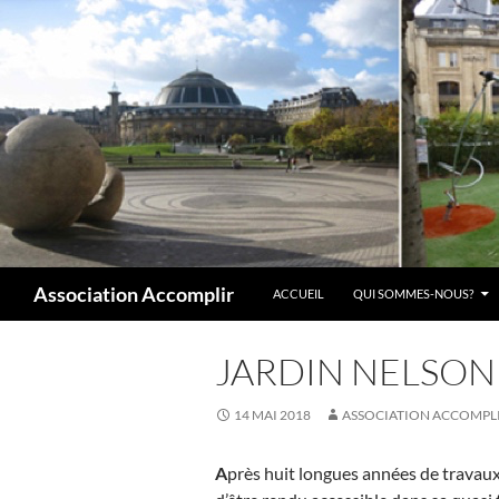
Aller
au
contenu
Recherche
Association Accomplir
ACCUEIL
QUI SOMMES-NOUS?
JARDIN NELSON 
14 MAI 2018
ASSOCIATION ACCOMPL
A
près huit longues années de travau