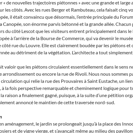
r « de nouvelles trajectoires piétonnes » avec une grande et large a
r les côtés. Avec les rues Berger et Rambuteau, cela faisait cinq vo
ée, il était convaincu que désormais, l’entrée principale du Forum 
 la Canopée, son énorme parvis bétonné et la grande allée. Chacun
urs du côté Lescot que les visiteurs entrent principalement dans le
nopée à l’arrière de la Bourse de Commerce, qui va devenir le musée
 côté rue du Louvre. Elle est clairement boudée par les piétons et 
née au détriment de la végétation. L’architecte a tout simplement 
it valoir que les piétons circulaient essentiellement dans le sens 
e arrondissement ou encore la rue de Rivoli. Nous nous sommes pa
 circulation qui relie la rue des Prouvaires à Saint Eustache, un li
ise, à la fois perspective remarquable et cheminement logique pour to
 la raison a finalement gagné, puisque, à la suite d’une pétition o
nalement annoncé le maintien de cette traversée nord-sud.
on
n aménagement, le jardin se prolongeait jusqu’à la place des Inno
osiers et de vigne vierge, et s’avançait même au milieu des pavillon