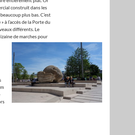
ndre entièrement plat. Or
rcial construit dans les
it beaucoup plus bas. C’est
 à l’accès de la Porte du
veaux différents. Le
 dizaine de marches pour
s
um
e
ors