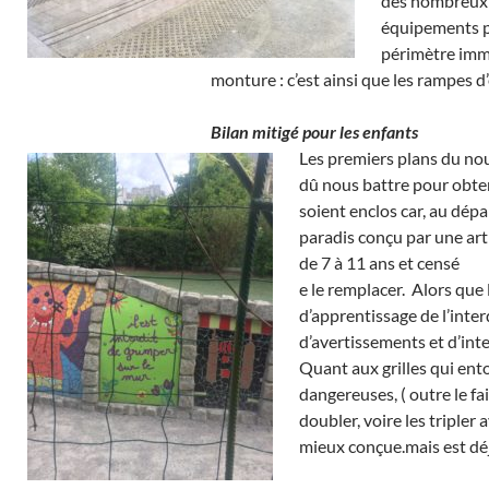
des nombreux r
équipements po
périmètre immé
monture : c’est ainsi que les rampes d
Bilan mitigé pour les enfants
Les premiers plans du no
dû nous battre pour obten
soient enclos car, au dépa
paradis conçu par une art
de 7 à 11 ans et censé
e le remplacer.
Alors que 
d’apprentissage de l’inte
d’avertissements et d’inte
Quant aux grilles qui ento
dangereuses, ( outre le fai
doubler, voire les tripler
mieux conçue.mais est déjà