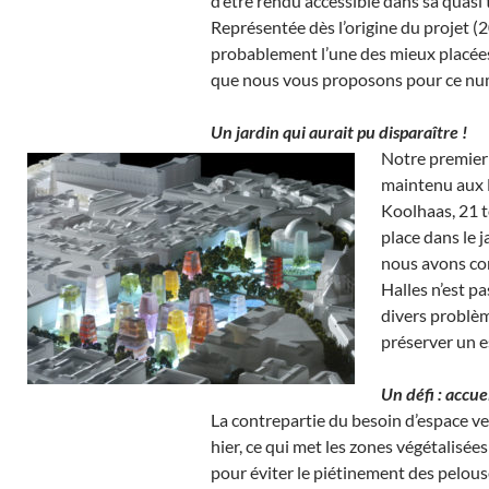
d’être rendu accessible dans sa quasi 
Représentée dès l’origine du projet (2
probablement l’une des mieux placées p
que nous vous proposons pour ce numé
Un jardin qui aurait pu disparaître !
Notre premier e
maintenu aux Ha
Koolhaas, 21 t
place dans le 
nous avons con
Halles n’est p
divers problèm
préserver un e
Un défi : accue
La contrepartie du besoin d’espace ver
hier, ce qui met les zones végétalisées
pour éviter le piétinement des pelouses