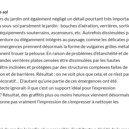
-sol
s du jardin ont également négligé un détail pourtant très import
sous-sol parsèment le jardin : bouches d’aération, verrières, sort
quipements souterrains, ascenseurs, etc. Autrefois dissimulées p
erdure ou élégamment intégrés au paysage, comme les délicates p
s émergences prennent désormais la forme de vulgaires grilles méta
nnent trouer la pelouse.
En raison de problèmes d’étanchéité et de
grandes verrières plates censées être dissimulées par les hautes
être inclinées et protégées par des structures complexes faites de
ton et de barrières. Résultat : on ne voit plus que cela, et ce n’est pa
écoratif… D’autant qu’une partie de ces émergences ont été
tecte ignorait-il que c’est un support idéal pour l’expression
? Résultat, des graffitis plus ou moins heureux viennent désormai
onne pas vraiment l’impression de s’empresser à nettoyer les