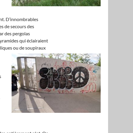
ant. D’innombrables
ies de secours des
ar des pergolas
yramides qui éclairaient
lliques ou de soupiraux
s
s