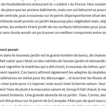
s de rhododendrons entourant le « cratère » du Forum. Non seule
de place que les anciens bâtiments, mais son sol bétonné se pours
llée centrale, puis à nouveau sur le parvis disproportionné situé de
chitecte avait promis un jardin beaucoup plus végétalisé mais, obj
ertes, les enfants tirent profit de ces surfaces bétonnées pour joue
is sans doute aurait-on pu trouver un meilleur compromis entre zo
iment pensés
ion dans le nouveau jardin est le grand nombre de bancs, de chais
ait valoir que c’était un des mérites de l’ancien jardin et demandé 
eut regretter le matériau qui a été choisi, à nouveau du béton, qui 
ment repeint. Ces bancs attirent également les adeptes du skateboard
tubérances en métal pour les décourager… et écorcher les fesses de 
viser juste pour s’y reposer, mais aussi viser la bonne saison : le
nir l’eau de pluie à la mauvaise saison et, lorsqu’il fait chaud, le ma
ment brûlants. Une grande absente de ce jardin : l’eau. Certes, des
nt été prévus sur le parvis de la Canopée. Mais pas de quoi nous c