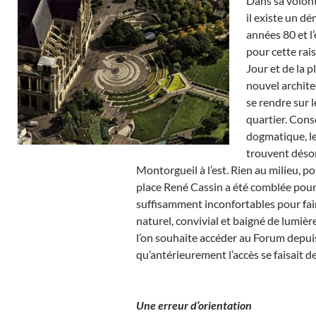
Dans sa volonté
il existe un dé
années 80 et l’
pour cette rai
Jour et de la 
nouvel archite
se rendre sur 
quartier. Cons
dogmatique, le
trouvent désorm
Montorgueil à l’est. Rien au milieu, pou
place René Cassin a été comblée pour 
suffisamment inconfortables pour fair
naturel, convivial et baigné de lumièr
l’on souhaite accéder au Forum depuis
qu’antérieurement l’accès se faisait d
Une erreur d’orientation