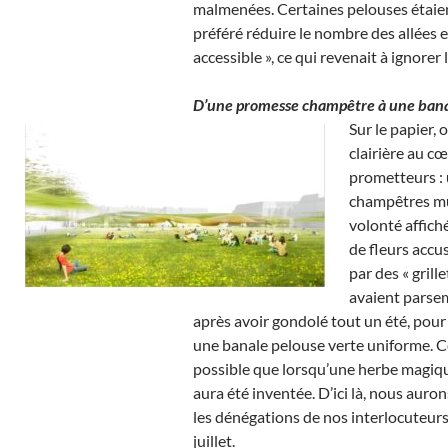
malmenées. Certaines pelouses étaient
préféré réduire le nombre des allées 
accessible », ce qui revenait à ignore
D’une promesse champêtre à une bana
Sur le papier, 
clairière au cœ
prometteurs : 
champêtres mul
volonté affiché
de fleurs accu
par des « grill
avaient parsemé
après avoir gondolé tout un été, pour
une banale pelouse verte uniforme. Cel
possible que lorsqu’une herbe magique
aura été inventée. D’ici là, nous auro
les dénégations de nos interlocuteurs
juillet.