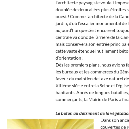
L’architecte paysagiste voulait impose
doublée de deux allées plus étroites su
ouest ! Comme l’architecte de la Canop
jardin, d’où l’escalier monumental de
aujourd’hui que c’est encore et toujo
centrale va donc de l’arrière de la Ca
mais conservera son entrée principale
cette vaste étendue inutilement béton
d’orientation !
Dès les premiers plans, nous avions fa
les bureaux et les commerces du 2èm
faveur du maintien de l’axe naturel de
XIIIème siècle entre la Seine et l’égl
habitants. Après de longues batailles,
commerçants, la Mairie de Paris a fi
Le béton au détriment de la végétati
Dans son ancie
couvertes de r