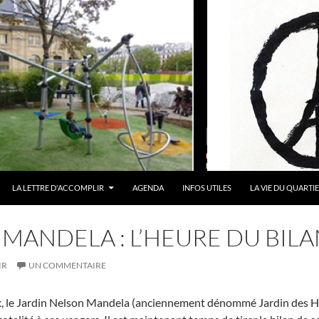
LA LETTRE D'ACCOMPLIR
AGENDA
INFOS UTILES
LA VIE DU QUARTI
MANDELA : L’HEURE DU BILA
IR
UN COMMENTAIRE
x, le Jardin Nelson Mandela (anciennement dénommé Jardin des Hal