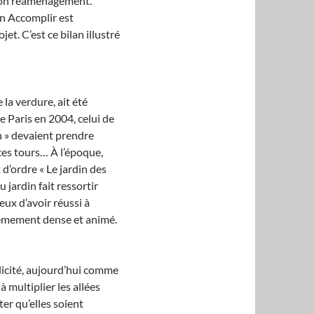
e son réaménagement.
on Accomplir est
t. C’est ce bilan illustré
 la verdure, ait été
de Paris en 2004, celui de
n » devaient prendre
 ces tours… À l’époque,
d’ordre « Le jardin des
 jardin fait ressortir
ux d’avoir réussi à
trêmement dense et animé.
llicité, aujourd’hui comme
à multiplier les allées
ter qu’elles soient