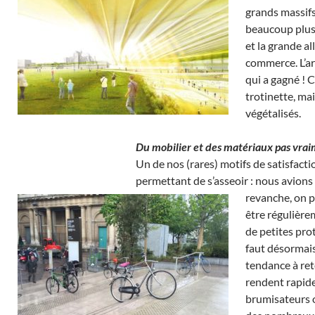
grands massif
beaucoup plus 
et la grande a
commerce. L’ar
qui a gagné ! C
trotinette, ma
végétalisés.
Du mobilier et des matériaux pas vra
Un de nos (rares) motifs de satisfact
permettant de s’asseoir : nous avions f
revanche, on p
être régulière
de petites pro
faut désormais 
tendance à rete
rendent rapide
brumisateurs o