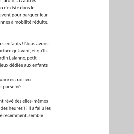
n jardin… D’autres
 n’existe dans le
rouvent pour parquer leur
onnes à mobilité réduite.
les enfants ! Nous avons
face qu’avant, et qu’ils
rdin Lalanne, petit
 jeux dédiée aux enfants
uare est un lieu
est parsemé
sont révélées elles-mêmes
s heures ) ! Il a fallu les
erte récemment, semble