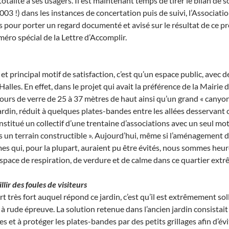
totalité à ses usagers. Il est maintenant temps de tirer le bilan d
003 !) dans les instances de concertation puis de suivi, l’Associati
our porter un regard documenté et avisé sur le résultat de ce proje
ro spécial de la Lettre d’Accomplir.
t principal motif de satisfaction, c’est qu’un espace public, avec de
lles. En effet, dans le projet qui avait la préférence de la Mairie 
ours de verre de 25 à 37 mètres de haut ainsi qu’un grand « canyo
jardin, réduit à quelques plates-bandes entre les allées desservant
stitué un collectif d’une trentaine d’associations avec un seul mot 
as un terrain constructible ». Aujourd’hui, même si l’aménagement du
es qui, pour la plupart, auraient pu être évités, nous sommes heure
space de respiration, de verdure et de calme dans ce quartier ex
illir des foules
de visiteurs
t très fort auquel répond ce jardin, c’est qu’il est extrêmement so
 à rude épreuve. La solution retenue dans l’ancien jardin consistait 
 et à protéger les plates-bandes par des petits grillages afin d’évi