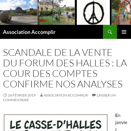
Aller
au
contenu
Recherche
Association Accomplir
MENU
PRINCI
SCANDALE DE LA VENTE
DU FORUM DES HALLES : LA
COUR DES COMPTES
CONFIRME NOS ANALYSES
26 FÉVRIER 2019
ASSOCIATION ACCOMPLIR
LAISSER UN
COMMENTAIRE
E
n
janvie
r