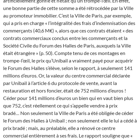
artificiellement gonflé et n’était qu’un trompe-l’œil. En effet,
une bonne partie de cette somme a été rétrocédée par la Ville
au promoteur immobilier. C’est la Ville de Paris, par exemple,
qui a pris en charge « l’intégralité des frais d’indemnisation des
commerçants (40,6 M€) », alors que ces contrats étaient « des
contrats commerciaux conclus entre les commerçants et la
Société Civile du Forum des Halles de Paris, auxquels la Ville
était étrangère » (p. 50).
Compte tenu de ces montages en
trompe-l’œil, le prix qu’Unibail a vraiment payé pour acquérir
le Forum des Halles s’élève, selon le rapport, à seulement 141
millions d’euros. Or, la valeur du centre commercial déclarée
par Unibail à l’article 6 du protocole de vente, avant la
restauration et hors foncier, était de 752 millions d’euros !
Céder pour 141 millions d’euros un bien qui en vaut bien plus
que 752, c’est réellement ce qui s’appelle vendre à prix
bradé… Non seulement la Ville de Paris a été obligée de céder
le Forum des Halles à Unibail ; non seulement elle le lui a cédé à
prix bradé ; mais, au préalable, elle a rénové ce centre
commercial entièrement à ses frais.
Le rapport souligne que «