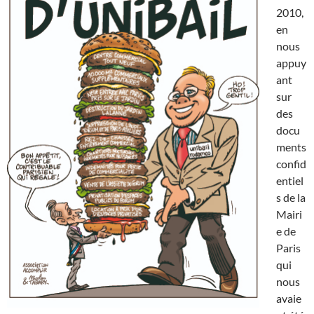
2010,
en
nous
appuy
ant
sur
des
docu
ments
confid
entiel
s de la
Mairi
e de
Paris
qui
nous
avaie