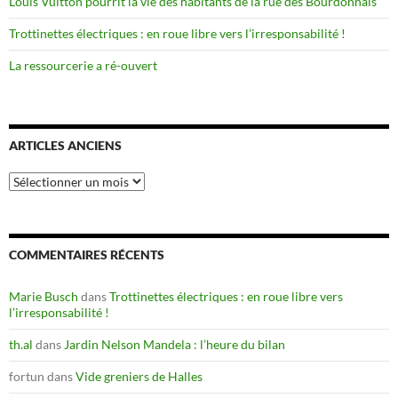
Louis Vuitton pourrit la vie des habitants de la rue des Bourdonnais
Trottinettes électriques : en roue libre vers l’irresponsabilité !
La ressourcerie a ré-ouvert
ARTICLES ANCIENS
Articles
anciens
COMMENTAIRES RÉCENTS
Marie Busch
dans
Trottinettes électriques : en roue libre vers
l’irresponsabilité !
th.al
dans
Jardin Nelson Mandela : l’heure du bilan
fortun
dans
Vide greniers de Halles