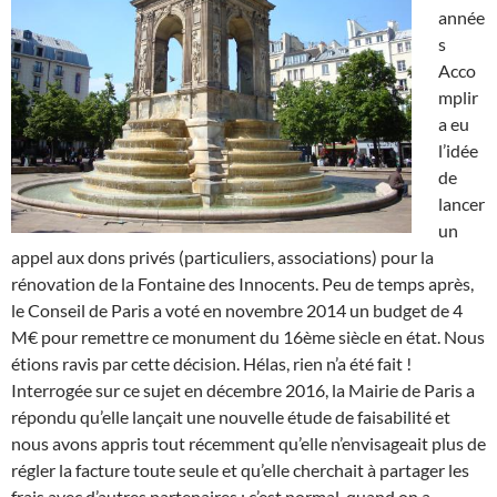
année
s
Acco
mplir
a eu
l’idée
de
lancer
un
appel aux dons privés (particuliers, associations) pour la
rénovation de la Fontaine des Innocents. Peu de temps après,
le Conseil de Paris a voté en novembre 2014 un budget de 4
M€ pour remettre ce monument du 16ème siècle en état. Nous
étions ravis par cette décision. Hélas, rien n’a été fait !
Interrogée sur ce sujet en décembre 2016, la Mairie de Paris a
répondu qu’elle lançait une nouvelle étude de faisabilité et
nous avons appris tout récemment qu’elle n’envisageait plus de
régler la facture toute seule et qu’elle cherchait à partager les
frais avec d’autres partenaires : c’est normal, quand on a