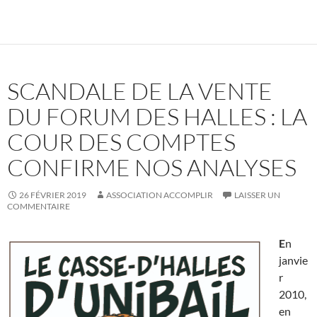
SCANDALE DE LA VENTE
DU FORUM DES HALLES : LA
COUR DES COMPTES
CONFIRME NOS ANALYSES
26 FÉVRIER 2019
ASSOCIATION ACCOMPLIR
LAISSER UN
COMMENTAIRE
E
n
janvie
r
2010,
en