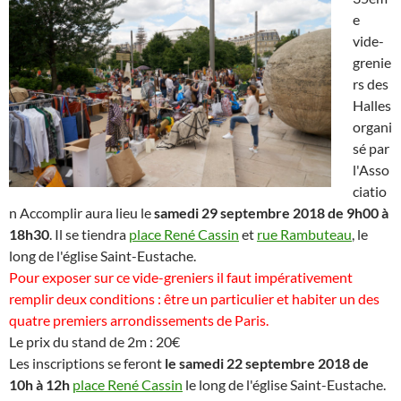
e
vide-
grenie
rs des
Halles
organi
sé par
l'Asso
ciatio
n Accomplir aura lieu le
samedi 29 septembre 2018 de 9h00 à
18h30
. Il se tiendra
place René Cassin
et
rue Rambuteau
, le
long de l'église Saint-Eustache.
Pour exposer sur ce vide-greniers il faut impérativement
remplir deux conditions : être un particulier et habiter un des
quatre premiers arrondissements de Paris.
Le prix du stand de 2m : 20€
Les inscriptions se feront
le samedi 22 septembre 2018 de
10h à 12h
place René Cassin
le long de l'église Saint-Eustache.