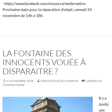
:
https://www.facebook.com/ressourceriealternative
.
Prochaine date pour la réparation d’objet, samedi 24
novembre de 14h à 18h.
LA FONTAINE DES
INNOCENTS VOUÉE À
DISPARAITRE ?
6 NOVEMBRE 2018
ASSOCIATION ACCOMPLIR
LAISSER UN
COMMENTAIRE
I
l y a
quelq
ues