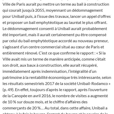
Ville de Paris aurait pu mettre un terme au bail à construction
qui courait jusqu’à 2055, moyennant un dédommagement
pour Unibail puis, à l’issue des travaux, lancer un appel d'offres
et proposer un bail emphytéotique au lauréat le plus offrant.
Le dédommagement consenti à Unibail aurait probablement
été important, mais il aurait certainement pu être compensé
par celui du bail emphytéotique accordé au nouveau preneur,
s’agissant d’un centre commercial situé au cœur de Paris et
entièrement rénové. C’est ce que confirme le rapport : « Si la
Ville avait mis un terme de manière anticipée, comme c’était
son droit, aux baux à construction, elle aurait récupéré,
immédiatement après indemnisation, l’intégralité d’un
patrimoine à la rentabilité économique très intéressante, selon
les résultats semestriels 2017 de la société Unibail-Rodamco »
(p. 49). En effet, toujours d’après le rapport, après l’ouverture
de la Canopée en avril 2016, le nombre de visites a augmenté
de 10 % sur douze mois, et le chiffre d’affaires des
commerçants de 20 %… Au total, dans cette affaire, Unibail a
obtenu à la fois le beurre, l’argent du beurre et le sourire de la