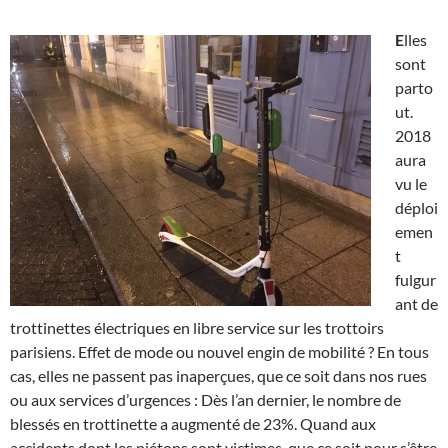
E
lles
sont
parto
ut.
2018
aura
vu le
déploi
emen
t
fulgur
ant de
trottinettes électriques en libre service sur les trottoirs
parisiens. Effet de mode ou nouvel engin de mobilité ? En tous
cas, elles ne passent pas inaperçues, que ce soit dans nos rues
ou aux services d’urgences : Dès l’an dernier, le nombre de
blessés en trottinette a augmenté de 23%. Quand aux
accidents dont les piétons sont victimes, que ce soit pour s’être