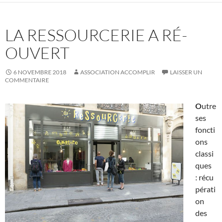
LA RESSOURCERIE A RÉ-
OUVERT
6 NOVEMBRE 2018
ASSOCIATION ACCOMPLIR
LAISSER UN
COMMENTAIRE
O
utre
ses
foncti
ons
classi
ques
: récu
pérati
on
des