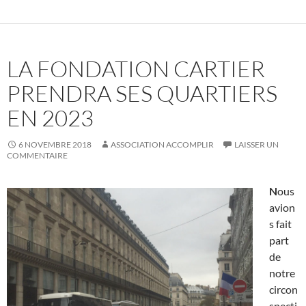
LA FONDATION CARTIER
PRENDRA SES QUARTIERS
EN 2023
6 NOVEMBRE 2018
ASSOCIATION ACCOMPLIR
LAISSER UN
COMMENTAIRE
N
ous
avion
s fait
part
de
notre
circon
specti