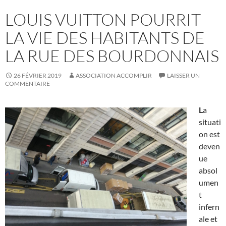
LOUIS VUITTON POURRIT
LA VIE DES HABITANTS DE
LA RUE DES BOURDONNAIS
26 FÉVRIER 2019
ASSOCIATION ACCOMPLIR
LAISSER UN
COMMENTAIRE
L
a
situati
on est
deven
ue
absol
umen
t
infern
ale et