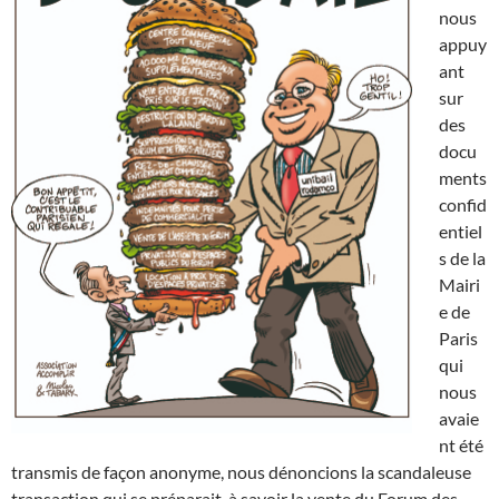
nous
appuy
ant
sur
des
docu
ments
confid
entiel
s de la
Mairi
e de
Paris
qui
nous
avaie
nt été
transmis de façon anonyme, nous dénoncions la scandaleuse
transaction qui se préparait, à savoir la vente du Forum des