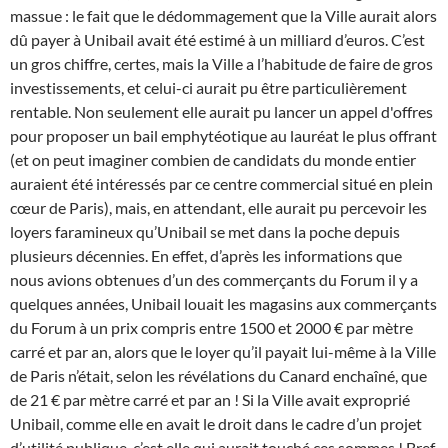
massue : le fait que le dédommagement que la Ville aurait alors
dû payer à Unibail avait été estimé à un milliard d’euros. C’est
un gros chiffre, certes, mais la Ville a l’habitude de faire de gros
investissements, et celui-ci aurait pu être particulièrement
rentable. Non seulement elle aurait pu lancer un appel d'offres
pour proposer un bail emphytéotique au lauréat le plus offrant
(et on peut imaginer combien de candidats du monde entier
auraient été intéressés par ce centre commercial situé en plein
cœur de Paris), mais, en attendant, elle aurait pu percevoir les
loyers faramineux qu’Unibail se met dans la poche depuis
plusieurs décennies. En effet, d’après les informations que
nous avions obtenues d’un des commerçants du Forum il y a
quelques années, Unibail louait les magasins aux commerçants
du Forum à un prix compris entre 1500 et 2000 € par mètre
carré et par an, alors que le loyer qu’il payait lui-même à la Ville
de Paris n’était, selon les révélations du Canard enchaîné, que
de 21 € par mètre carré et par an ! Si la Ville avait exproprié
Unibail, comme elle en avait le droit dans le cadre d’un projet
d’utilité publique, c’est elle qui aurait touché ces sommes ! Bref,