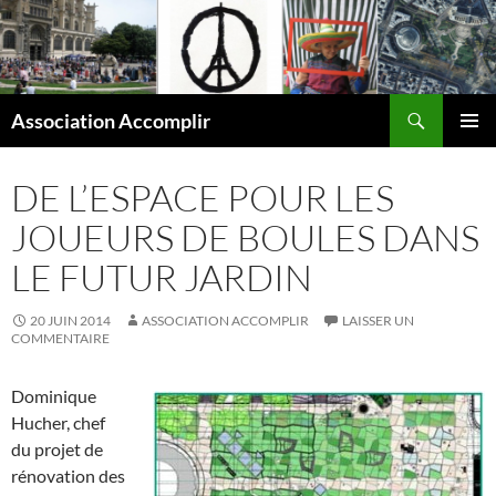
Aller
au
contenu
Recherche
Association Accomplir
MENU
PRINCI
DE L’ESPACE POUR LES
JOUEURS DE BOULES DANS
LE FUTUR JARDIN
20 JUIN 2014
ASSOCIATION ACCOMPLIR
LAISSER UN
COMMENTAIRE
Dominique
Hucher, chef
du projet de
rénovation des