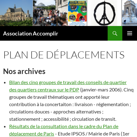
Aller
au
contenu
Recherche
Association Accomplir
MENU
PRINCI
PLAN DE DÉPLACEMENTS
Nos archives
Bilan des cinq groupes de travail des conseils de quartier
des quartiers centraux sur le PDP
(janvier-mars 2006). Cinq
groupes de travail thématiques ont apporté leur
contribution à la concertaiton : livraison - réglementation ;
circulations douces - approches alternatives ;
stationnement ; accessibilité ; circulation de transit.
Résultats de la consultation dans le cadre du Plan de
déplacement de Paris
- Etude IPSOS / Mairie de Paris (1er