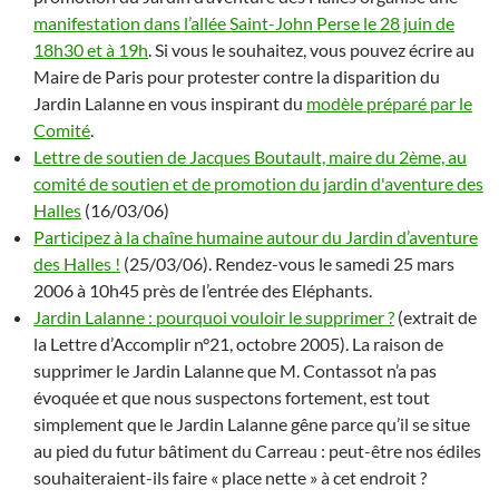
manifestation dans l’allée Saint-John Perse le 28 juin de
18h30 et à 19h
. Si vous le souhaitez, vous pouvez écrire au
Maire de Paris pour protester contre la disparition du
Jardin Lalanne en vous inspirant du
modèle préparé par le
Comité
.
Lettre de soutien de Jacques Boutault, maire du 2ème, au
comité de soutien et de promotion du jardin d'aventure des
Halles
(16/03/06)
Participez à la chaîne humaine autour du Jardin d’aventure
des Halles !
(25/03/06). Rendez-vous le samedi 25 mars
2006 à 10h45 près de l’entrée des Eléphants.
Jardin Lalanne : pourquoi vouloir le supprimer ?
(extrait de
la Lettre d’Accomplir n°21, octobre 2005). La raison de
supprimer le Jardin Lalanne que M. Contassot n’a pas
évoquée et que nous suspectons fortement, est tout
simplement que le Jardin Lalanne gêne parce qu’il se situe
au pied du futur bâtiment du Carreau : peut-être nos édiles
souhaiteraient-ils faire « place nette » à cet endroit ?