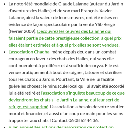
La notoriété mondiale de Claude Lalanne (auteur du Jardin
d’aventure des Halles) et de son mari François-Xavier
Lalanne, ainsi la valeur de leurs œuvres, ont été mises en
évidence de façon spectaculaire par la vente YSL-Bergé
(février 2009).
Découvrez les œuvres des Lalanne qui
faisaient partie de cette prestigieuse collection, à quel prix
elles étaient estimées et à quel prix elles se sont vendues
.
L’association Chadhal
mène depuis deux ans un combat
courageux en faveur des chats des Halles, qui sans elle
continueraient à proliférer et à souffrir de coryza. Elle est
venue pratiquement à bout de soigner, tatouer et stériliser
tous les chats du Jardin. Pourtant, la Ville ne lui facilite
guère les choses : le minuscule local qui lui avait été accordé
lui a été retiré et
l’association s’inquiète beaucoup de ce que
deviendront les chats si le Jardin Lalanne, qui leur sert de
refuge, est supprimé
. L’association a besoin de votre soutien
moral et financier, et aussi d’un coup de main pour les soins
à apporter aux chats ! Contact 06 08 62 44 36.
Bilan annuel des actions de l’association de protection