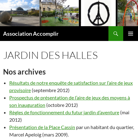
Aller
au
contenu
Recherche
Association Accomplir
MENU
PRINCI
JARDIN DES HALLES
Nos archives
Résultats de notre enquête de satisfaction sur l’aire de jeux
provisoire
(septembre 2012)
Prospectus de présentation de l’aire de jeux des moyens à
son inauguration
(octobre 2012)
Règles de fonctionnement du futur jardin d’aventure
(mai
2012)
Présentation de la Place Cassin
par un habitant du quartier,
Marcel Apeloig (mars 2009).