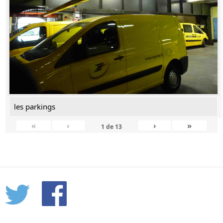
les parkings
«
‹
›
»
1
de
13