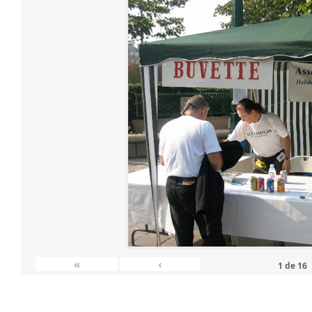
«
‹
1
de
16