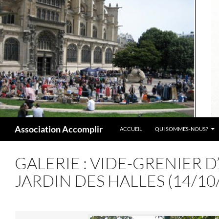
Aller
au
contenu
Recherche
Association Accomplir
ACCUEIL
QUI SOMMES-NOUS?
GALERIE : VIDE-GRENIER 
JARDIN DES HALLES (14/10