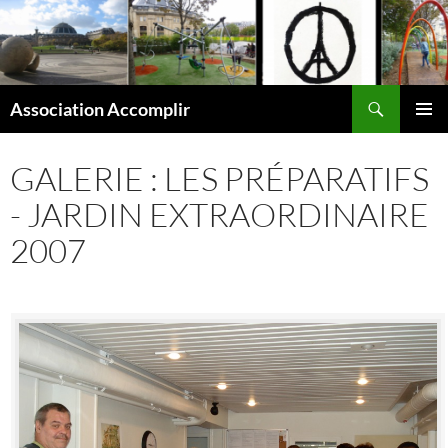
Aller
au
contenu
Recherche
Association Accomplir
MENU
PRINCI
GALERIE : LES PRÉPARATIFS
- JARDIN EXTRAORDINAIRE
2007