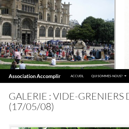
Aller
au
contenu
Recherche
Association Accomplir
ACCUEIL
QUI SOMMES-NOUS?
GALERIE : VIDE-GRENIERS
(17/05/08)