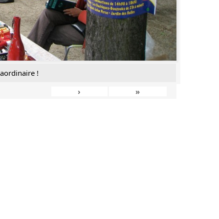
aordinaire !
›
»