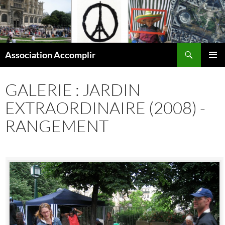
Aller
au
contenu
Recherche
Association Accomplir
MENU
PRINCI
GALERIE : JARDIN
EXTRAORDINAIRE (2008) -
RANGEMENT