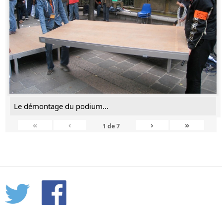
Le démontage du podium…
«
‹
›
»
1
de
7