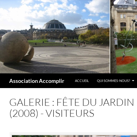
Aller
au
contenu
Recherche
Association Accomplir
ACCUEIL
QUI SOMMES-NOUS?
GALERIE : FÊTE DU JARDI
(2008) - VISITEURS