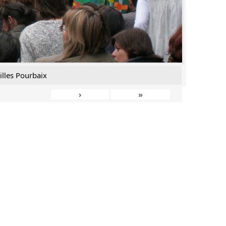
illes Pourbaix
›
»