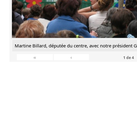
Martine Billard, députée du centre, avec notre président G
«
‹
1
de
4