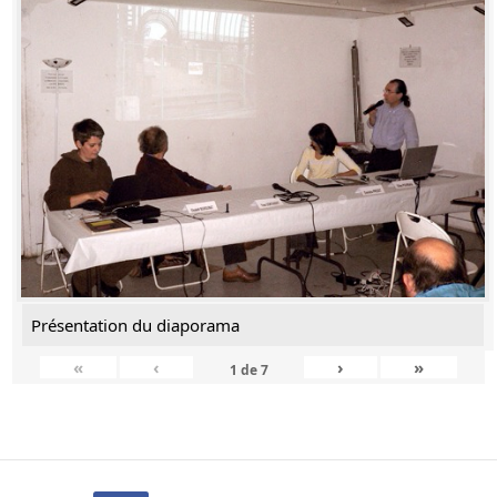
Présentation du diaporama
«
‹
›
»
1
de
7