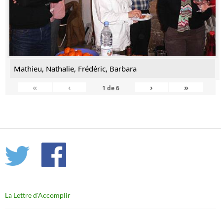
Mathieu, Nathalie, Frédéric, Barbara
«
‹
›
»
1
de
6
La Lettre d'Accomplir