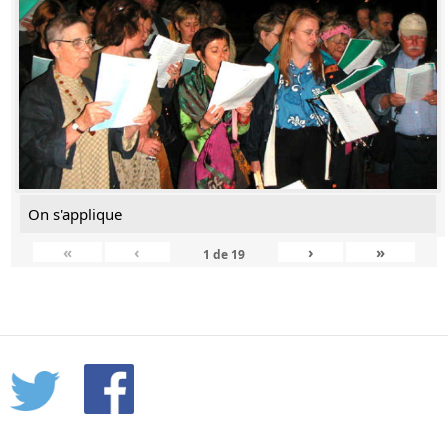
On s'applique
«
‹
›
»
1
de
19